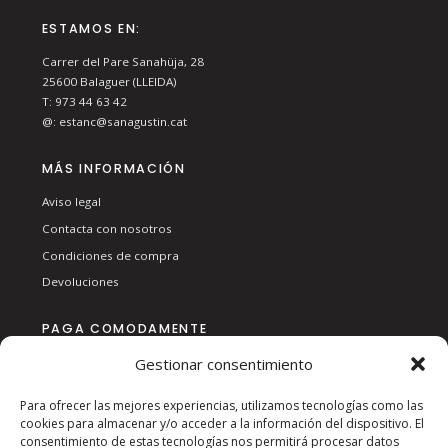
ESTAMOS EN:
Carrer del Pare Sanahüja, 28
25600
Balaguer (LLEIDA)
T:
973 44 63 42
@:
estanc@sanagustin.cat
MÁS INFORMACIÓN
Aviso legal
Contacta con nosotros
Condiciones de compra
Devoluciones
PAGA COMODAMENTE
Gestionar consentimiento
Para ofrecer las mejores experiencias, utilizamos tecnologías como las
cookies para almacenar y/o acceder a la información del dispositivo. El
consentimiento de estas tecnologías nos permitirá procesar datos