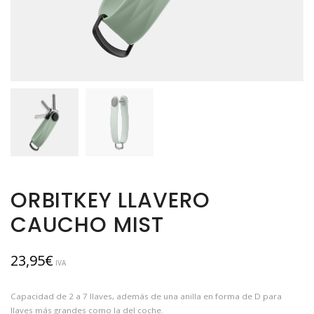
ORBITKEY LLAVERO
CAUCHO MIST
23,95
€
IVA
Capacidad de 2 a 7 llaves, además de una anilla en forma de D para
llaves más grandes como la del coche.