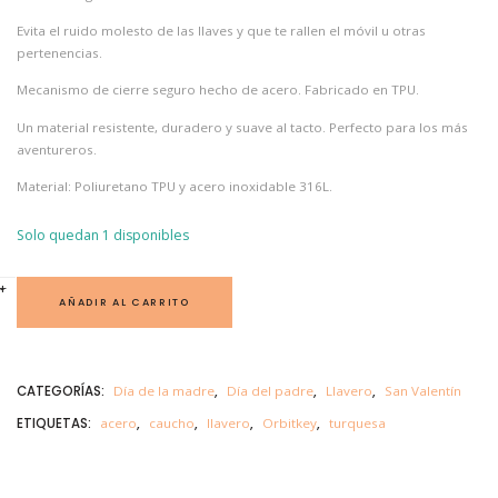
Evita el ruido molesto de las llaves y que te rallen el móvil u otras
pertenencias.
Mecanismo de cierre seguro hecho de acero. Fabricado en TPU.
Un material resistente, duradero y suave al tacto. Perfecto para los más
aventureros.
Material: Poliuretano TPU y acero inoxidable 316L.
Solo quedan 1 disponibles
O
+
-
R
AÑADIR AL CARRITO
B
I
T
K
E
CATEGORÍAS:
Día de la madre
,
Día del padre
,
Llavero
,
San Valentín
Y
L
ETIQUETAS:
acero
,
caucho
,
llavero
,
Orbitkey
,
turquesa
L
A
V
E
R