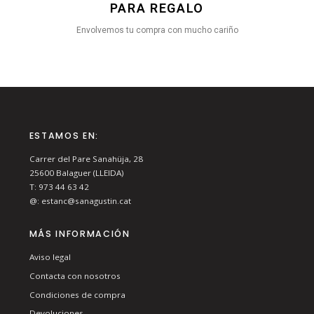
PARA REGALO
Envolvemos tu compra con mucho cariño
ESTAMOS EN:
Carrer del Pare Sanahüja, 28
25600
Balaguer (LLEIDA)
T:
973 44 63 42
@:
estanc@sanagustin.cat
MÁS INFORMACIÓN
Aviso legal
Contacta con nosotros
Condiciones de compra
Devoluciones