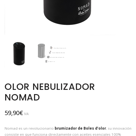
OLOR NEBULIZADOR
NOMAD
59,90
€
IVA
Nomad es un revolucionario
brumizador de Boles d’olor
, su innovación
consiste en que funciona directamente con aceites esenciales 100%