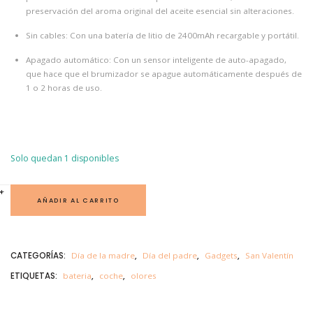
preservación del aroma original del aceite esencial sin alteraciones.
Sin cables: Con una batería de litio de 2400mAh recargable y portátil.
Apagado automático: Con un sensor inteligente de auto-apagado,
que hace que el brumizador se apague automáticamente después de
1 o 2 horas de uso.
Solo quedan 1 disponibles
O
+
-
L
AÑADIR AL CARRITO
O
R
N
E
B
CATEGORÍAS:
Día de la madre
,
Día del padre
,
Gadgets
,
San Valentín
U
L
ETIQUETAS:
bateria
,
coche
,
olores
I
Z
A
D