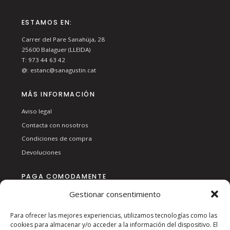
ESTAMOS EN:
Carrer del Pare Sanahüja, 28
25600
Balaguer (LLEIDA)
T:
973 44 63 42
@:
estanc@sanagustin.cat
MÁS INFORMACIÓN
Aviso legal
Contacta con nosotros
Condiciones de compra
Devoluciones
PAGA COMODAMENTE
Gestionar consentimiento
Para ofrecer las mejores experiencias, utilizamos tecnologías como las
cookies para almacenar y/o acceder a la información del dispositivo. El