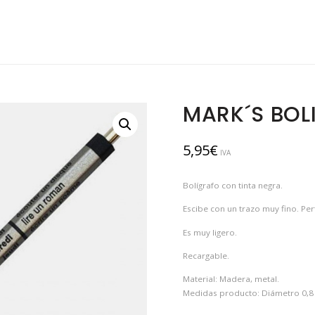
MARK´S BOL
5,95
€
IVA
Bolígrafo con tinta negra.
Escibe con un trazo muy fino. Per
Es muy ligero.
Recargable.
Material: Madera, metal.
Medidas producto: Diámetro 0,8 