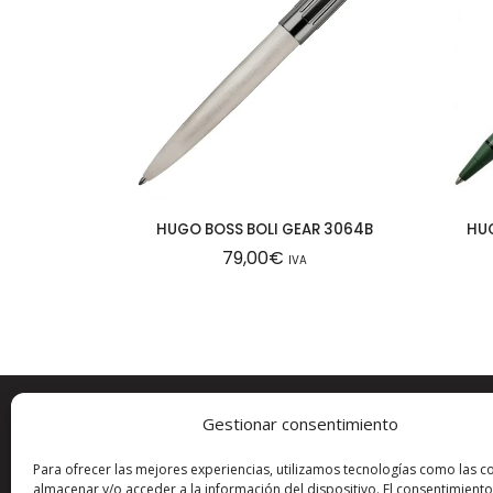
HUGO BOSS BOLI GEAR 3064B
HU
79,00
€
IVA
Gestionar consentimiento
ESTAMOS EN:
MÁS I
Para ofrecer las mejores experiencias, utilizamos tecnologías como las c
almacenar y/o acceder a la información del dispositivo. El consentimiento
Carrer del Pare Sanahüja, 28
Aviso leg