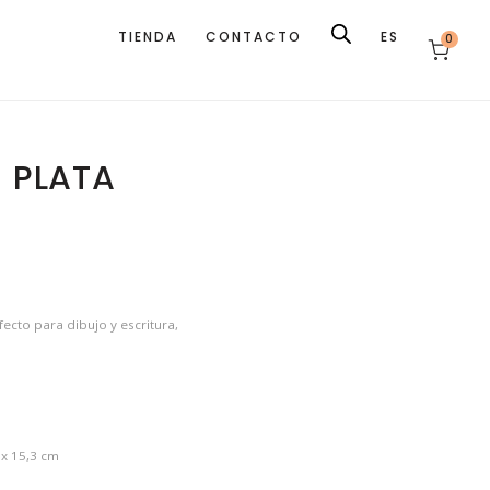
TIENDA
CONTACTO
ES
0
I PLATA
fecto para dibujo y escritura,
x 15,3 cm