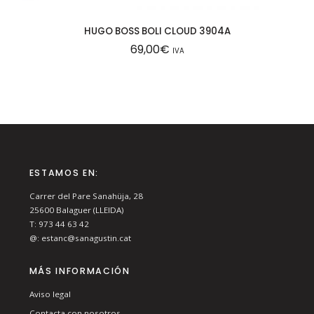
HUGO BOSS BOLI CLOUD 3904A
69,00
€
IVA
ESTAMOS EN:
Carrer del Pare Sanahüja, 28
25600
Balaguer (LLEIDA)
T:
973 44 63 42
@:
estanc@sanagustin.cat
MÁS INFORMACIÓN
Aviso legal
Contacta con nosotros