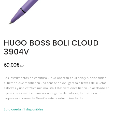
HUGO BOSS BOLI CLOUD
3904V
69,00
€
IVA
Los instrumentos de escritura Cloud abarcan equilibrio y funcionalidad,
al tiempo que mantienen una sensación de ligereza a través de siluetas
esbeltas y una estética minimalista. Estas versiones tienen un acabado en
lujosas lacas mate en una vibrante gama de colores, lo que le da un
toque decididamente Gen-Z a este producto ingrávido.
Solo quedan 1 disponibles