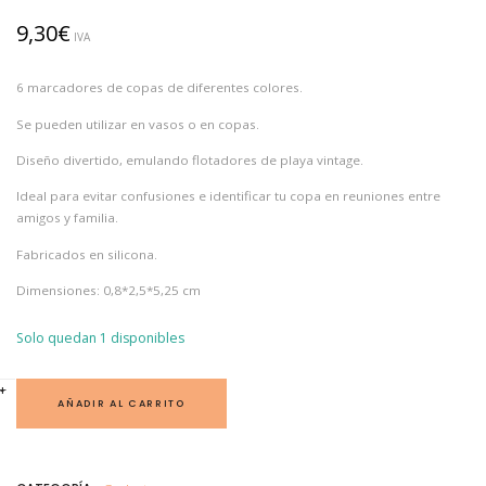
9,30
€
IVA
6 marcadores de copas de diferentes colores.
Se pueden utilizar en vasos o en copas.
Diseño divertido, emulando flotadores de playa vintage.
Ideal para evitar confusiones e identificar tu copa en reuniones entre
amigos y familia.
Fabricados en silicona.
Dimensiones: 0,8*2,5*5,25 cm
Solo quedan 1 disponibles
M
+
-
A
AÑADIR AL CARRITO
R
C
A
C
O