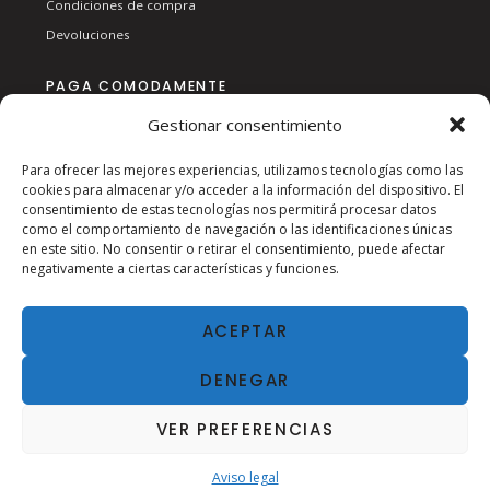
Condiciones de compra
Devoluciones
PAGA COMODAMENTE
Gestionar consentimiento
Para ofrecer las mejores experiencias, utilizamos tecnologías como las
cookies para almacenar y/o acceder a la información del dispositivo. El
consentimiento de estas tecnologías nos permitirá procesar datos
como el comportamiento de navegación o las identificaciones únicas
en este sitio. No consentir o retirar el consentimiento, puede afectar
SÍGUENOS EN RSS:
negativamente a ciertas características y funciones.
ACEPTAR
DENEGAR
VER PREFERENCIAS
2024
AVISO LEGAL
| ESTANC SAN AGUSTÍN
Aviso legal