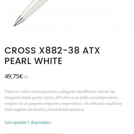
CROSS X882-38 ATX
PEARL WHITE
49,75
€
IVA
Tiene un estilo contemporáneo y elegante. Modificado desde clip
integrado hasta punta cónica, ATX ofrece un estilo contemporáneo
singular en un paquete elegante y ergonómico. Un delicado equilibrio
entre ingenio de diseño y sensibilidad práctica.
Solo quedan 1 disponibles