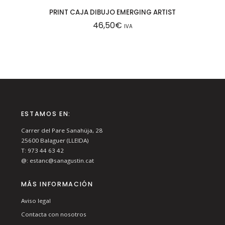
PRINT CAJA DIBUJO EMERGING ARTIST
46,50
€
IVA
ESTAMOS EN:
Carrer del Pare Sanahüja, 28
25600
Balaguer (LLEIDA)
T:
973 44 63 42
@:
estanc@sanagustin.cat
MÁS INFORMACIÓN
Aviso legal
Contacta con nosotros