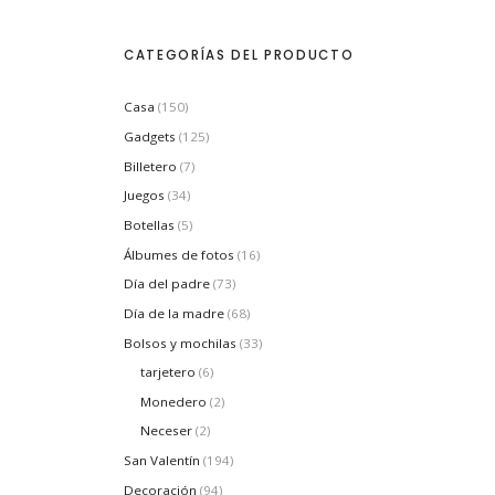
o
c
c
s
i
i
o
o
CATEGORÍAS DEL PRODUCTO
m
m
í
á
n
x
i
i
Casa
(150)
m
m
Gadgets
(125)
o
o
Billetero
(7)
Juegos
(34)
Botellas
(5)
Álbumes de fotos
(16)
Día del padre
(73)
Día de la madre
(68)
Bolsos y mochilas
(33)
tarjetero
(6)
Monedero
(2)
Neceser
(2)
San Valentín
(194)
Decoración
(94)