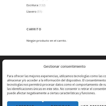
Escritura
(132)
Llavero
(51)
CARRITO
Ningún producto en el carrito.
Gestionar consentimiento
ESTAMOS EN:
MÁS I
Para ofrecer las mejores experiencias, utilizamos tecnologías como las c
Carrer del Pare Sanahüja, 28
Aviso leg
almacenar y/o acceder a la información del dispositivo. El consentimiento
tecnologías nos permitirá procesar datos como el comportamiento de n
25600
Balaguer (LLEIDA)
Contact
las identificaciones únicas en este sitio. No consentir o retirar el consenti
T:
973 44 63 42
Condici
puede afectar negativamente a ciertas características y funciones.
@:
estanc@sanagustin.cat
Devoluc