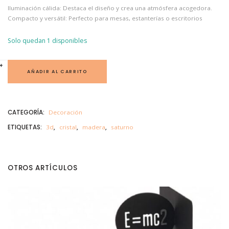
Iluminación cálida: Destaca el diseño y crea una atmósfera acogedora.
Compacto y versátil: Perfecto para mesas, estanterías o escritorios
Solo quedan 1 disponibles
S
+
-
A
AÑADIR AL CARRITO
T
U
R
N
O
CATEGORÍA:
Decoración
C
R
ETIQUETAS:
3d
,
cristal
,
madera
,
saturno
I
S
T
A
L
c
OTROS ARTÍCULOS
a
n
t
i
d
a
d