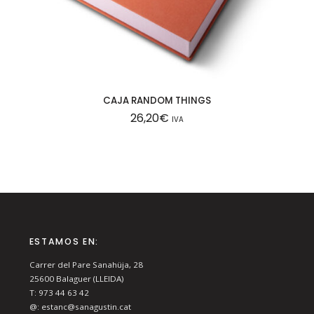
CAJA RANDOM THINGS
26,20
€
IVA
ESTAMOS EN:
Carrer del Pare Sanahüja, 28
25600
Balaguer (LLEIDA)
T:
973 44 63 42
@:
estanc@sanagustin.cat