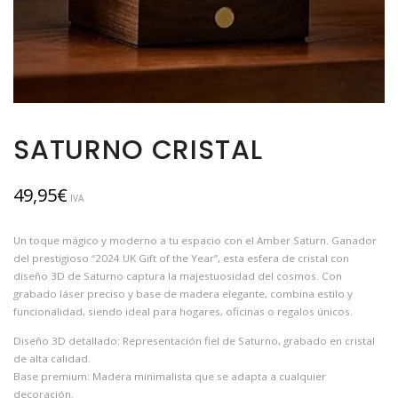
SATURNO CRISTAL
49,95
€
IVA
Un toque mágico y moderno a tu espacio con el Amber Saturn. Ganador
del prestigioso “2024 UK Gift of the Year”, esta esfera de cristal con
diseño 3D de Saturno captura la majestuosidad del cosmos. Con
grabado láser preciso y base de madera elegante, combina estilo y
funcionalidad, siendo ideal para hogares, oficinas o regalos únicos.
Diseño 3D detallado: Representación fiel de Saturno, grabado en cristal
de alta calidad.
Base premium: Madera minimalista que se adapta a cualquier
decoración.