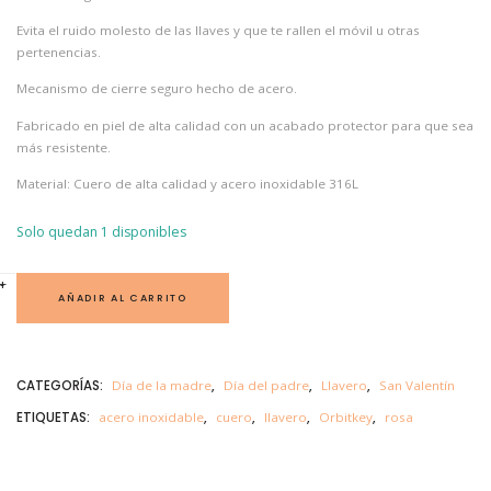
Evita el ruido molesto de las llaves y que te rallen el móvil u otras
pertenencias.
Mecanismo de cierre seguro hecho de acero.
Fabricado en piel de alta calidad con un acabado protector para que sea
más resistente.
Material: Cuero de alta calidad y acero inoxidable 316L
Solo quedan 1 disponibles
O
+
-
R
AÑADIR AL CARRITO
B
I
T
K
E
CATEGORÍAS:
Día de la madre
,
Día del padre
,
Llavero
,
San Valentín
Y
L
ETIQUETAS:
acero inoxidable
,
cuero
,
llavero
,
Orbitkey
,
rosa
L
A
V
E
R