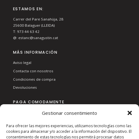
ESTAMOS EN:
Carrer del Pare Sanahüja, 28
25600
Balaguer (LLEIDA)
T:
973 44 63 42
@:
estanc@sanagustin.cat
MÁS INFORMACIÓN
Aviso legal
Contacta con nosotros
Condiciones de compra
Devoluciones
PAGA COMODAMENTE
Gestionar consentimiento
Para ofrecer las mejores experiencias, utilizamos tecnologías como las
cookies para almacenar y/o acceder a la información del dispositivo. El
consentimiento de estas tecnologías nos permitirá procesar datos