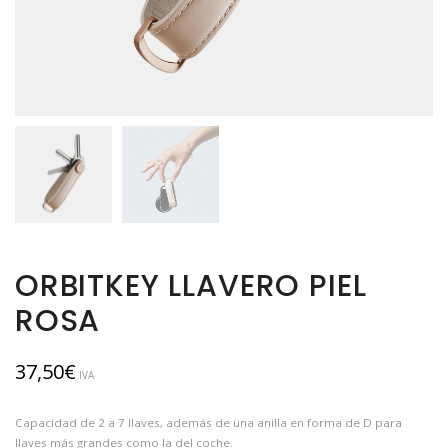
ORBITKEY LLAVERO PIEL
ROSA
37,50
€
IVA
Capacidad de 2 a 7 llaves, además de una anilla en forma de D para
llaves más grandes como la del coche.