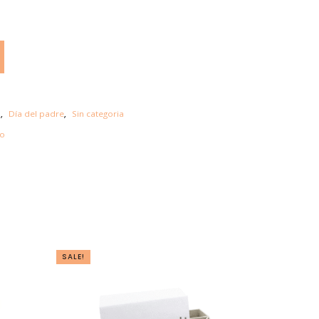
s
,
Día del padre
,
Sin categoria
do
SALE!