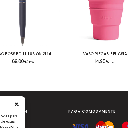
a
d
O BOSS BOLI ILLUSION 2124L
VASO PLEGABLE FUCSIA
89,00
€
14,95
€
IVA
IVA
NFORMACIÓN
PAGA COMODAMENTE
ookies para
al
 de estas
avegación o