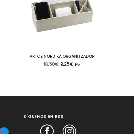
ARTOZ NORDIKA ORGANITZADOR
E
E
18,50
€
9,25
€
IVA
L
L
P
P
R
R
E
E
C
C
I
I
O
O
O
A
R
C
SÍGUENOS EN RSS:
I
T
G
U
I
A