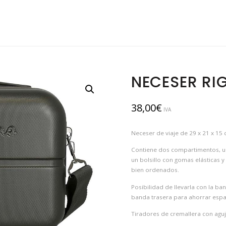
NECESER RI
38,00
€
IVA
Neceser de viaje de 29 x 21 x 15
Contiene dos compartimentos, uno
un bolsillo con gomas elásticas y
bien ordenados.
Posibilidad de llevarla con la ba
banda trasera para ahorrar espa
Tiradores de cremallera con agu