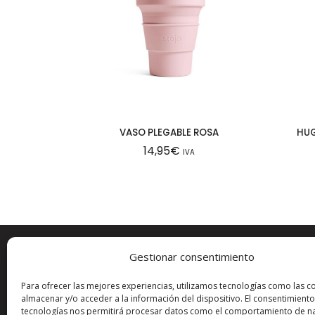
VASO PLEGABLE ROSA
HUG
14,95
€
IVA
Gestionar consentimiento
ESTAMOS EN:
MÁS I
Para ofrecer las mejores experiencias, utilizamos tecnologías como las c
Carrer del Pare Sanahüja, 28
Aviso leg
almacenar y/o acceder a la información del dispositivo. El consentimiento
tecnologías nos permitirá procesar datos como el comportamiento de n
25600
Balaguer (LLEIDA)