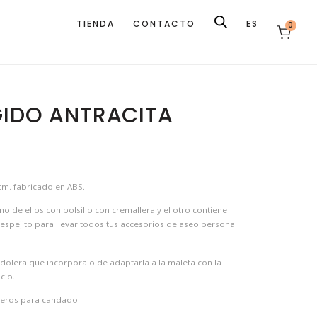
TIENDA
CONTACTO
ES
0
GIDO ANTRACITA
 cm. fabricado en ABS.
 de ellos con bolsillo con cremallera y el otro contiene
 espejito para llevar todos tus accesorios de aseo personal
ndolera que incorpora o de adaptarla a la maleta con la
cio.
jeros para candado.