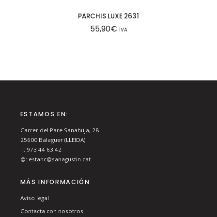
PARCHIS LUXE 2631
55,90
€
IVA
ESTAMOS EN:
Carrer del Pare Sanahüja, 28
25600
Balaguer (LLEIDA)
T:
973 44 63 42
@:
estanc@sanagustin.cat
MÁS INFORMACIÓN
Aviso legal
Contacta con nosotros