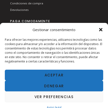
Condiciones de compra
Devoluciones
PAGA COMODAMENTE
Gestionar consentimiento
Para ofrecer las mejores experiencias, utilizamos tecnologías como las
cookies para almacenar y/o acceder a la información del dispositivo. El
consentimiento de estas tecnologías nos permitirá procesar datos
como el comportamiento de navegación o las identificaciones únicas
en este sitio. No consentir o retirar el consentimiento, puede afectar
SÍGUENOS EN RSS:
negativamente a ciertas características y funciones.
ACEPTAR
DENEGAR
VER PREFERENCIAS
2024
AVISO LEGAL
| ESTANC SAN AGUSTÍN
Aviso legal