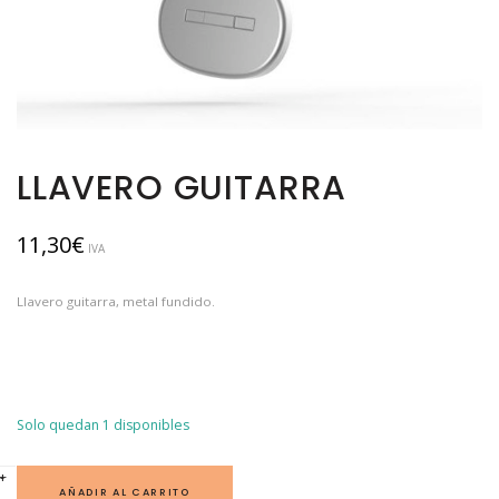
LLAVERO GUITARRA
11,30
€
IVA
Llavero guitarra, metal fundido.
Solo quedan 1 disponibles
L
+
-
L
AÑADIR AL CARRITO