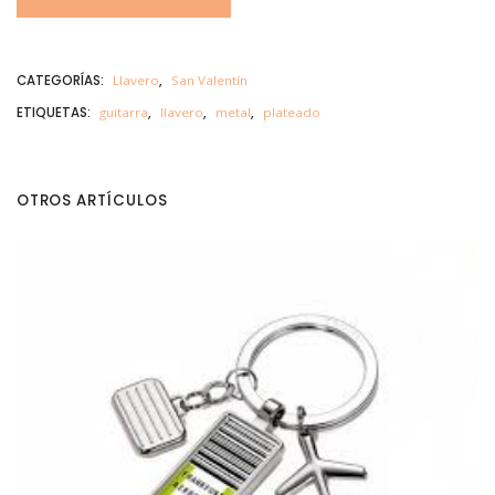
A
V
E
R
O
CATEGORÍAS:
Llavero
,
San Valentín
G
U
ETIQUETAS:
guitarra
,
llavero
,
metal
,
plateado
I
T
A
R
R
A
OTROS ARTÍCULOS
c
a
n
t
i
d
a
d