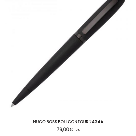
5
N
c
a
n
t
i
d
a
d
HUGO BOSS BOLI CONTOUR 2434A
79,00
€
IVA