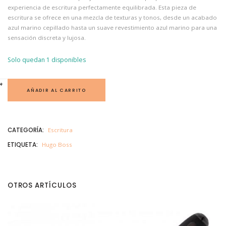
experiencia de escritura perfectamente equilibrada. Esta pieza de
escritura se ofrece en una mezcla de texturas y tonos, desde un acabado
azul marino cepillado hasta un suave revestimiento azul marino para una
sensación discreta y lujosa.
Solo quedan 1 disponibles
H
+
-
U
AÑADIR AL CARRITO
G
O
B
O
S
CATEGORÍA:
Escritura
S
R
ETIQUETA:
Hugo Boss
O
L
L
E
R
G
OTROS ARTÍCULOS
E
A
R
1
8
9