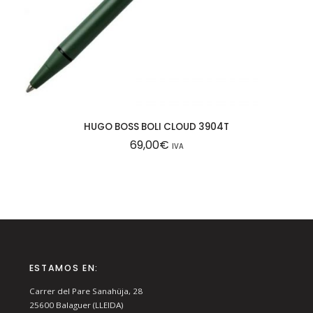
HUGO BOSS BOLI CLOUD 3904T
69,00
€
IVA
ESTAMOS EN:
Carrer del Pare Sanahüja, 28
25600
Balaguer (LLEIDA)