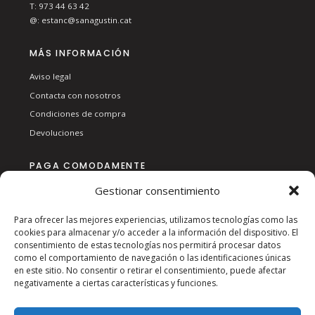
T:
973 44 63 42
@:
estanc@sanagustin.cat
MÁS INFORMACIÓN
Aviso legal
Contacta con nosotros
Condiciones de compra
Devoluciones
PAGA COMODAMENTE
Gestionar consentimiento
Para ofrecer las mejores experiencias, utilizamos tecnologías como las
cookies para almacenar y/o acceder a la información del dispositivo. El
consentimiento de estas tecnologías nos permitirá procesar datos
como el comportamiento de navegación o las identificaciones únicas
en este sitio. No consentir o retirar el consentimiento, puede afectar
SÍGUENOS EN RSS:
negativamente a ciertas características y funciones.