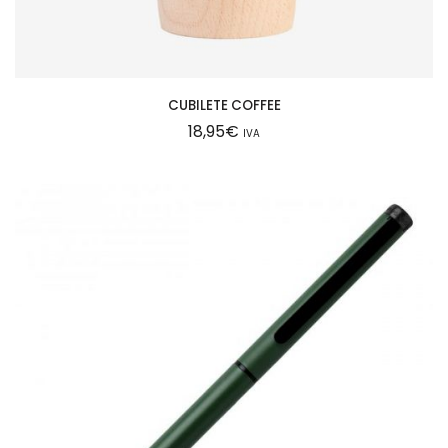
8
€
,
.
5
0
€
.
CUBILETE COFFEE
18,95
€
IVA