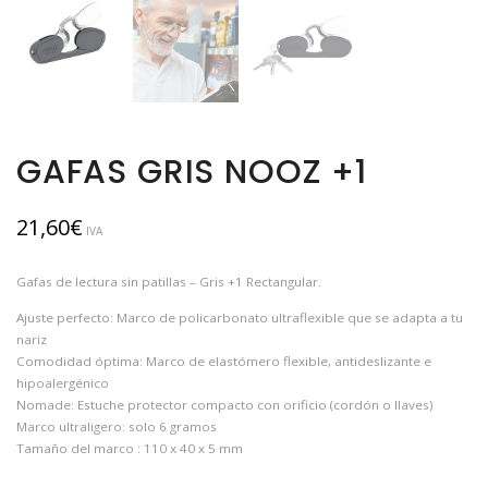
GAFAS GRIS NOOZ +1
21,60
€
IVA
Gafas de lectura sin patillas – Gris +1 Rectangular.
Ajuste perfecto: Marco de policarbonato ultraflexible que se adapta a tu
nariz
Comodidad óptima: Marco de elastómero flexible, antideslizante e
hipoalergénico
Nomade: Estuche protector compacto con orificio (cordón o llaves)
Marco ultraligero: solo 6 gramos
Tamaño del marco : 110 x 40 x 5 mm