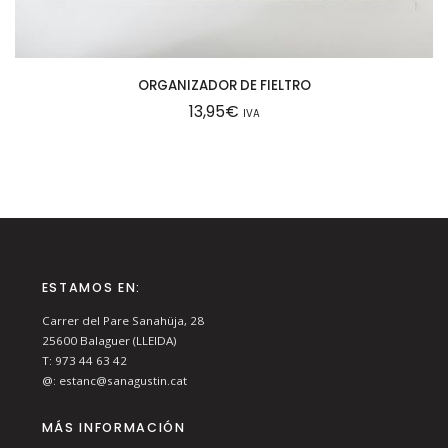
ORGANIZADOR DE FIELTRO
13,95
€
IVA
ESTAMOS EN:
Carrer del Pare Sanahüja, 28
25600
Balaguer (LLEIDA)
T:
973 44 63 42
@:
estanc@sanagustin.cat
MÁS INFORMACIÓN