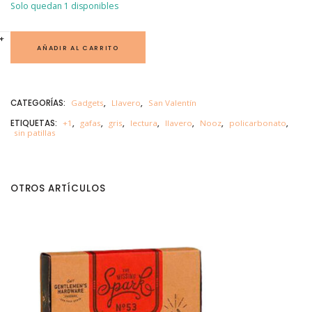
Solo quedan 1 disponibles
G
+
-
A
AÑADIR AL CARRITO
F
A
S
G
R
CATEGORÍAS:
Gadgets
,
Llavero
,
San Valentín
I
S
ETIQUETAS:
+1
,
gafas
,
gris
,
lectura
,
llavero
,
Nooz
,
policarbonato
,
N
sin patillas
O
O
Z
+
1
c
OTROS ARTÍCULOS
a
n
t
i
d
a
d