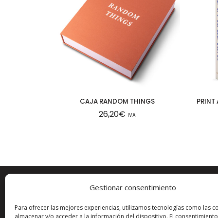
CAJA RANDOM THINGS
PRINT
26,20
€
IVA
Gestionar consentimiento
ESTAMOS EN:
MÁS I
Para ofrecer las mejores experiencias, utilizamos tecnologías como las c
almacenar y/o acceder a la información del dispositivo. El consentimiento
Carrer del Pare Sanahüja, 28
Aviso leg