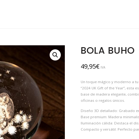
BOLA BUHO
49,95
€
IVA
Un toque mágico y moderno a tu 
“2024 UK Gift of the Year”, esta 
base de madera elegante, combina
oficinas o regalos únicos.
Diseño 3D detallado: Grabado en c
Base premium: Madera minimalist
Iluminación cálida: Destaca el d
Compacto y versátil: Perfecto par