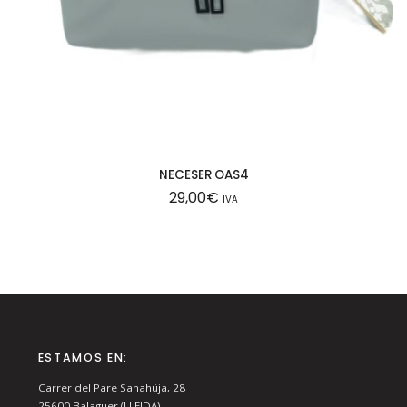
NECESER OAS4
29,00
€
IVA
ESTAMOS EN:
Carrer del Pare Sanahüja, 28
25600
Balaguer (LLEIDA)