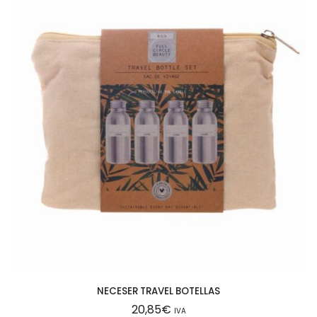
0
0
5
1
9
3
c
a
n
t
i
d
a
d
NECESER TRAVEL BOTELLAS
20,85
€
IVA