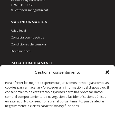
T:
973 44 63 42
@:
estanc@sanagustin.cat
MÁS INFORMACIÓN
Aviso legal
Contacta con nosotros
Condiciones de compra
Devoluciones
PAGA COMODAMENTE
Gestionar consentimiento
Para ofrecer las mejores experiencias, utilizamos tecnologías como las
cookies para almacenar y/o acceder a la información del dispositivo. El
consentimiento de estas tecnologías nos permitirá procesar datos
como el comportamiento de navegación o las identificaciones únicas
en este sitio. No consentir o retirar el consentimiento, puede afectar
SÍGUENOS EN RSS:
negativamente a ciertas características y funciones.