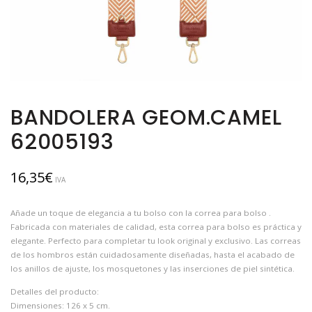
BANDOLERA GEOM.CAMEL
62005193
16,35
€
IVA
Añade un toque de elegancia a tu bolso con la correa para bolso .
Fabricada con materiales de calidad, esta correa para bolso es práctica y
elegante. Perfecto para completar tu look original y exclusivo. Las correas
de los hombros están cuidadosamente diseñadas, hasta el acabado de
los anillos de ajuste, los mosquetones y las inserciones de piel sintética.
Detalles del producto:
Dimensiones: 126 x 5 cm.