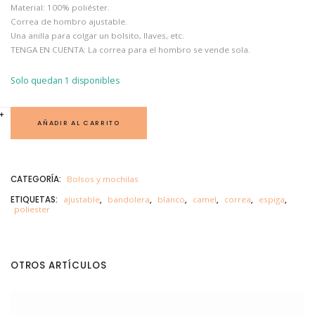
Material: 100% poliéster.
Correa de hombro ajustable.
Una anilla para colgar un bolsito, llaves, etc.
TENGA EN CUENTA: La correa para el hombro se vende sola.
Solo quedan 1 disponibles
B
+
-
A
AÑADIR AL CARRITO
N
D
O
L
E
CATEGORÍA:
Bolsos y mochilas
R
A
ETIQUETAS:
ajustable
,
bandolera
,
blanco
,
camel
,
correa
,
espiga
,
G
poliester
E
O
M
.
C
A
OTROS ARTÍCULOS
M
E
L
6
2