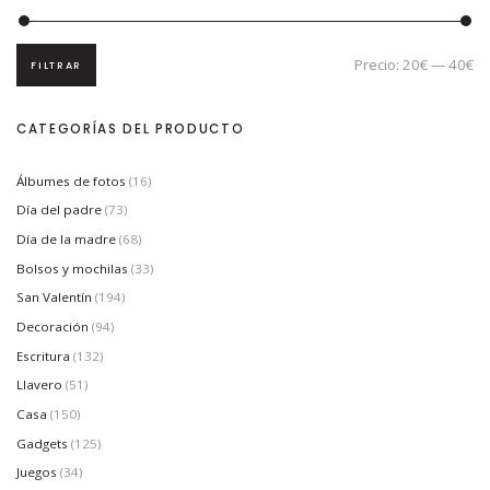
Precio:
20€
—
40€
FILTRAR
P
P
r
r
e
e
c
c
CATEGORÍAS DEL PRODUCTO
i
i
o
o
m
m
í
á
Álbumes de fotos
(16)
n
x
i
i
Día del padre
(73)
m
m
Día de la madre
(68)
o
o
Bolsos y mochilas
(33)
San Valentín
(194)
Decoración
(94)
Escritura
(132)
Llavero
(51)
Casa
(150)
Gadgets
(125)
Juegos
(34)