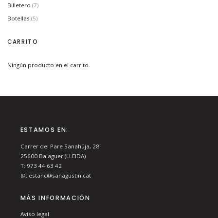
Billetero
(7)
Botellas
(5)
CARRITO
Ningún producto en el carrito.
ESTAMOS EN:
Carrer del Pare Sanahüja, 28
25600
Balaguer (LLEIDA)
T:
973 44 63 42
@:
estanc@sanagustin.cat
MÁS INFORMACIÓN
Aviso legal