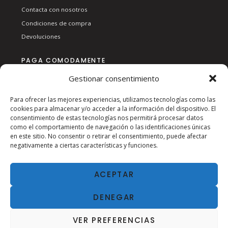
Contacta con nosotros
Condiciones de compra
Devoluciones
PAGA COMODAMENTE
Gestionar consentimiento
Para ofrecer las mejores experiencias, utilizamos tecnologías como las
cookies para almacenar y/o acceder a la información del dispositivo. El
consentimiento de estas tecnologías nos permitirá procesar datos
como el comportamiento de navegación o las identificaciones únicas
en este sitio. No consentir o retirar el consentimiento, puede afectar
SÍGUENOS EN RSS:
negativamente a ciertas características y funciones.
ACEPTAR
DENEGAR
VER PREFERENCIAS
2024
AVISO LEGAL
| ESTANC SAN AGUSTÍN