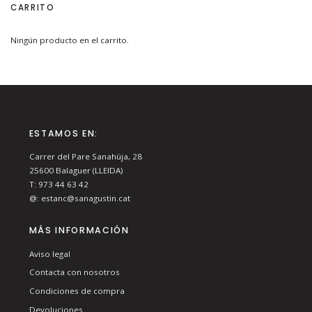
CARRITO
Ningún producto en el carrito.
ESTAMOS EN:
Carrer del Pare Sanahüja, 28
25600
Balaguer (LLEIDA)
T:
973 44 63 42
@:
estanc@sanagustin.cat
MÁS INFORMACIÓN
Aviso legal
Contacta con nosotros
Condiciones de compra
Devoluciones