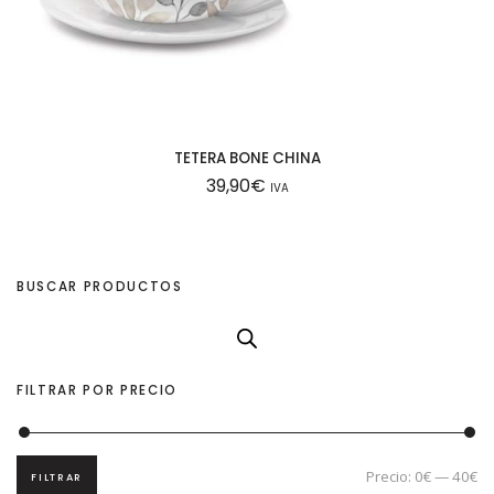
TETERA BONE CHINA
39,90
€
IVA
BUSCAR PRODUCTOS
FILTRAR POR PRECIO
Precio:
0€
—
40€
FILTRAR
P
P