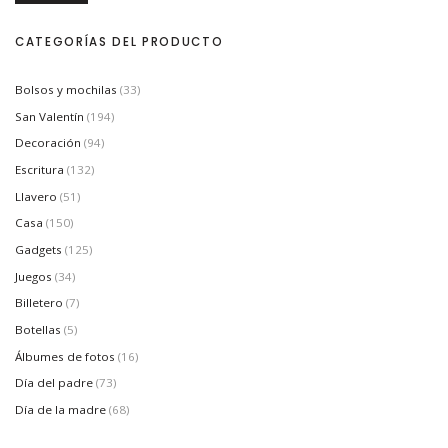
r
r
e
e
c
c
CATEGORÍAS DEL PRODUCTO
i
i
o
o
m
m
í
á
Bolsos y mochilas
(33)
n
x
i
i
San Valentín
(194)
m
m
Decoración
(94)
o
o
Escritura
(132)
Llavero
(51)
Casa
(150)
Gadgets
(125)
Juegos
(34)
Billetero
(7)
Botellas
(5)
Álbumes de fotos
(16)
Día del padre
(73)
Día de la madre
(68)