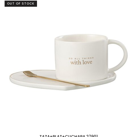
OUT OF STOCK
TAZA+PLAT+CUCHARA 27901