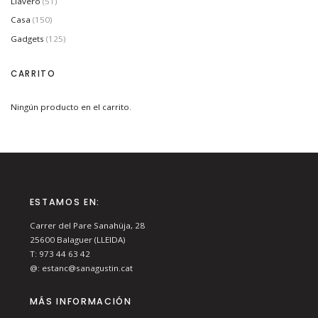
Llavero
(51)
Casa
(150)
Gadgets
(125)
CARRITO
Ningún producto en el carrito.
ESTAMOS EN:
Carrer del Pare Sanahüja, 28
25600
Balaguer (LLEIDA)
T:
973 44 63 42
@:
estanc@sanagustin.cat
MÁS INFORMACIÓN