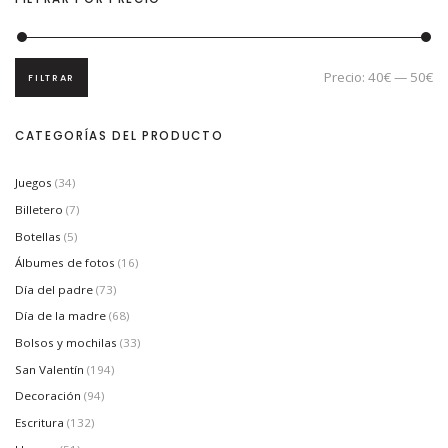
Precio:
40€
—
50€
FILTRAR
P
P
r
r
e
e
c
c
CATEGORÍAS DEL PRODUCTO
i
i
o
o
m
m
í
á
Juegos
(34)
n
x
i
i
Billetero
(7)
m
m
Botellas
(5)
o
o
Álbumes de fotos
(16)
Día del padre
(73)
Día de la madre
(68)
Bolsos y mochilas
(33)
San Valentín
(194)
Decoración
(94)
Escritura
(132)