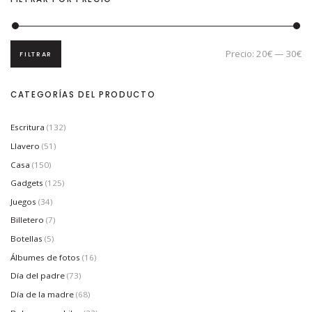
Precio:
20€
—
30€
FILTRAR
P
P
r
r
e
e
c
c
CATEGORÍAS DEL PRODUCTO
i
i
o
o
m
m
í
á
Escritura
(132)
n
x
i
i
Llavero
(51)
m
m
Casa
(150)
o
o
Gadgets
(125)
Juegos
(34)
Billetero
(7)
Botellas
(5)
Álbumes de fotos
(16)
Día del padre
(73)
Día de la madre
(68)