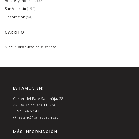
Bolsos y mochilas
(33)
San Valentín
(194)
Decoración
(94)
CARRITO
Ningún producto en el carrito.
ESTAMOS EN:
Carrer del Pare Sanahüja, 28
25600
Balaguer (LLEIDA)
T:
973 44 63 42
@:
estanc@sanagustin.cat
MÁS INFORMACIÓN