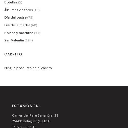
Botellas
(5)
Álbumes de fotos
(16)
Día del padre
(73)
Día de la madre
(68)
Bolsos y mochilas
(33)
San Valentín
(194)
CARRITO
Ningún producto en el carrito.
ESTAMOS EN:
Carrer del Pare Sanahüja, 28
25600
Balaguer (LLEIDA)
T:
973 44 63 42