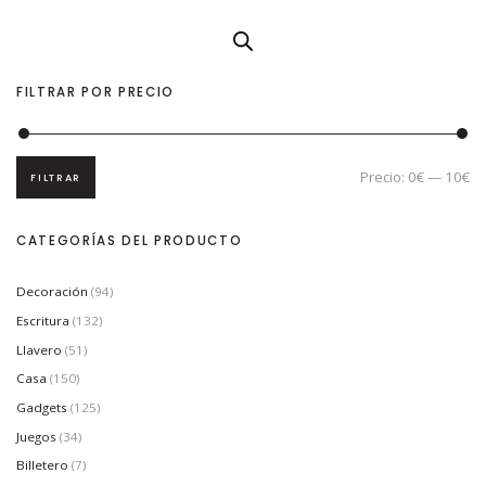
FILTRAR POR PRECIO
Precio:
0€
—
10€
FILTRAR
P
P
r
r
e
e
c
c
CATEGORÍAS DEL PRODUCTO
i
i
o
o
m
m
í
á
Decoración
(94)
n
x
i
i
Escritura
(132)
m
m
Llavero
(51)
o
o
Casa
(150)
Gadgets
(125)
Juegos
(34)
Billetero
(7)