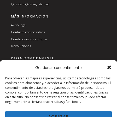
@:
estanc@sanagustin.cat
MÁS INFORMACIÓN
Aviso legal
Contacta con nosotros
Condiciones de compra
Devoluciones
PAGA COMODAMENTE
Gestionar consentimiento
Para ofrecer las mejores experiencias, utilizamos tecnologías como las
cookies para almacenar y/o acceder a la información del dispositivo. El
consentimiento de estas tecnologías nos permitirá procesar datos
como el comportamiento de navegación o las identificaciones únicas
en este sitio. No consentir o retirar el consentimiento, puede afectar
SÍGUENOS EN RSS:
negativamente a ciertas características y funciones.
ACEPTAR